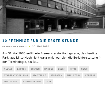
30 PFENNIGE FÜR DIE ERSTE STUNDE
30. MAI 2020
EBERHARD SYRING
Am 31. Mai 1960 eröffnete Bremens erste Hochgarage, das heutige
Parkhaus Mitte Noch nicht ganz einig war sich die Berichterstattung in
der Terminologie, als Ba
...
ALLTAG
BAUTEN
BREMEN
HANDEL
LEBEN
MITTE
NEWS
STADTENTWICKLUNG
STADTTEILE
STRASSEN
TITELSTORY
VERKEHR
WIRTSCHAFT
0 KOMMENTARE
0