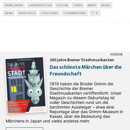
HEMELINGEN
JUGENDKULTUR
KULTUR
LEBEN
MEHR
MUSIK
NEWS
STADTTEILE
TITELSTORY
0 KOMMENTARE
0
200 Jahre Bremer Stadtmusikanten
Das schönste Märchen über die
Freundschaft
1819 haben die Brüder Grimm die
Geschichte der Bremer
Stadtmusikanten veröffentlicht. Unser
Magazin zu diesem Geburtstag ist
voller Geschichten rund um die
berühmten Aussteiger – etwa eine
Reportage über das Grimm-Museum in
Kassel, über die Bedeutung des
Märchens in Japan und vieles anderes mehr.