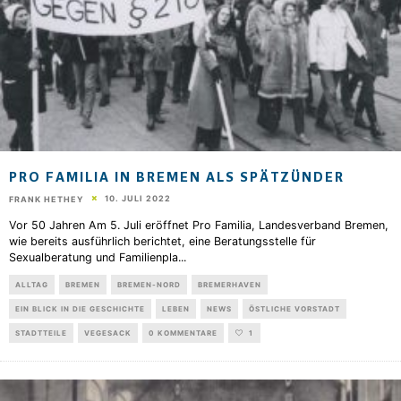
PRO FAMILIA IN BREMEN ALS SPÄTZÜNDER
10. JULI 2022
FRANK HETHEY
Vor 50 Jahren Am 5. Juli eröffnet Pro Familia, Landesverband Bremen,
wie bereits ausführlich berichtet, eine Beratungsstelle für
Sexualberatung und Familienpla
...
ALLTAG
BREMEN
BREMEN-NORD
BREMERHAVEN
EIN BLICK IN DIE GESCHICHTE
LEBEN
NEWS
ÖSTLICHE VORSTADT
STADTTEILE
VEGESACK
0 KOMMENTARE
1