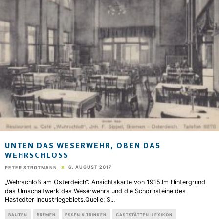
UNTEN DAS WESERWEHR, OBEN DAS
WEHRSCHLOSS
6. AUGUST 2017
PETER STROTMANN
„Wehrschloß am Osterdeich“: Ansichtskarte von 1915.Im Hintergrund
das Umschaltwerk des Weserwehrs und die Schornsteine des
Hastedter Industriegebiets.Quelle: S
...
BAUTEN
BREMEN
ESSEN & TRINKEN
GASTSTÄTTEN-LEXIKON