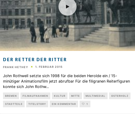
DER RETTER DER RITTER
1. FEBRUAR 2015
FRANK HETHEY
John Rothwell setzte sich 1998 für die beiden Herolde ein / 15-
minütiger Animationsfilm jetzt abrufbar Für die filigranen Reiterfiguren
konnte sich John Rothw
...
BREMEN
FILMAUFNAHMEN
KULTUR
MITTE
MULTIMEDIAL
OSTERHOLZ
STADTTEILE
TITELSTORY
EIN KOMMENTAR
1