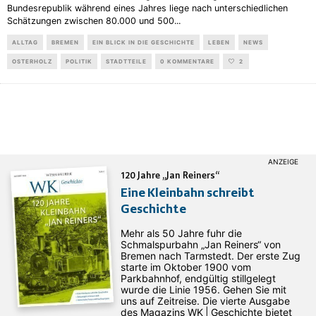
Bundesrepublik während eines Jahres liege nach unterschiedlichen
Schätzungen zwischen 80.000 und 500
...
ALLTAG
BREMEN
EIN BLICK IN DIE GESCHICHTE
LEBEN
NEWS
OSTERHOLZ
POLITIK
STADTTEILE
0 KOMMENTARE
2
120 Jahre „Jan Reiners“
Eine Kleinbahn schreibt
Geschichte
Mehr als 50 Jahre fuhr die
Schmalspurbahn „Jan ­Reiners“ von
Bremen nach Tarmstedt. Der erste Zug
starte im Oktober 1900 vom
Parkbahnhof, endgültig stillgelegt
wurde die Linie 1956. Gehen Sie mit
uns auf Zeitreise. Die vierte Ausgabe
des ­Magazins WK | Geschichte bietet