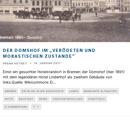
DER DOMSHOF IM „VERÖDETEN UND
MORASTISCHEN ZUSTANDE“
14. JANUAR 2017
FRANK HETHEY
Einst ein gesuchter Hotelstandort in Bremen: der Domshof (hier 1891)
mit dem legendären Hotel Lindenhof als zweitem Gebäude von
links.Quelle: Wikicommons Ei
...
BREMEN
EIN BLICK IN DIE GESCHICHTE
LEBEN
MARKANTE ALTBAUTEN
MITTE
NEUSTADT
NEWS
STADTENTWICKLUNG
STADTTEILE
0 KOMMENTARE
1