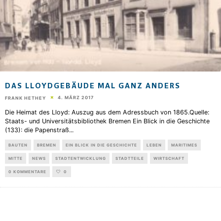
DAS LLOYDGEBÄUDE MAL GANZ ANDERS
4. MÄRZ 2017
FRANK HETHEY
Die Heimat des Lloyd: Auszug aus dem Adressbuch von 1865.Quelle:
Staats- und Universitätsbibliothek Bremen Ein Blick in die Geschichte
(133): die Papenstraß
...
BAUTEN
BREMEN
EIN BLICK IN DIE GESCHICHTE
LEBEN
MARITIMES
MITTE
NEWS
STADTENTWICKLUNG
STADTTEILE
WIRTSCHAFT
0 KOMMENTARE
0