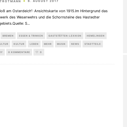
6. AUGUST 2017
STROTMANN
loß am Osterdeich“: Ansichtskarte von 1915.Im Hintergrund das
werk des Weserwehrs und die Schornsteine des Hastedter
gebiets.Quelle: S
...
BREMEN
ESSEN & TRINKEN
GASTSTÄTTEN-LEXIKON
HEMELINGEN
ULTUR
KULTUR
LEBEN
MEHR
MUSIK
NEWS
STADTTEILE
RY
0 KOMMENTARE
0