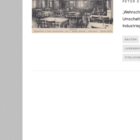
PETER 
„Wehrsch
Umschalt
Industrie
BAUTEN
JUGENDK
TITELSTO