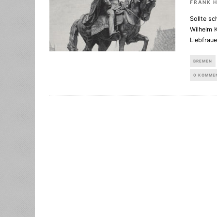
FRANK 
Sollte sc
Wilhelm 
Liebfraue
BREMEN
0 KOMME