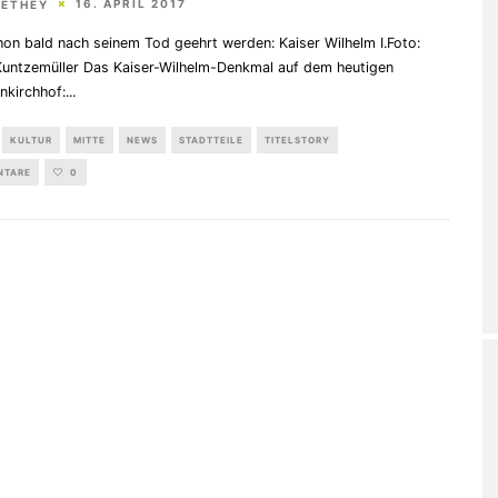
16. APRIL 2017
HETHEY
hon bald nach seinem Tod geehrt werden: Kaiser Wilhelm I.Foto:
Kuntzemüller Das Kaiser-Wilhelm-Denkmal auf dem heutigen
nkirchhof:
...
KULTUR
MITTE
NEWS
STADTTEILE
TITELSTORY
NTARE
0