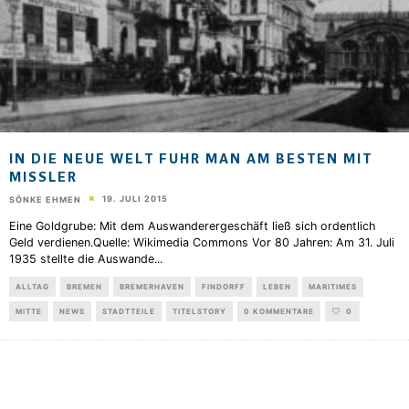
IN DIE NEUE WELT FUHR MAN AM BESTEN MIT
MISSLER
19. JULI 2015
SÖNKE EHMEN
Eine Goldgrube: Mit dem Auswanderergeschäft ließ sich ordentlich
Geld verdienen.Quelle: Wikimedia Commons Vor 80 Jahren: Am 31. Juli
1935 stellte die Auswande
...
ALLTAG
BREMEN
BREMERHAVEN
FINDORFF
LEBEN
MARITIMES
MITTE
NEWS
STADTTEILE
TITELSTORY
0 KOMMENTARE
0