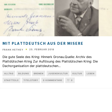
MIT PLATTDEUTSCH AUS DER MISERE
25. FEBRUAR 2018
FRANK HETHEY
Die gute Seele des Kring: Hinnerk Gronau.Quelle: Archiv des
Plattdütschen Kring Zur Auflösung des Plattdütschen Kring: Die
Dachorganisation der plattdeutschen
...
ALLTAG
BILDUNG
BREMEN
JUGENDKULTUR
KULTUR
LEBEN
STADTTEILE
TITELSTORY
0 KOMMENTARE
0