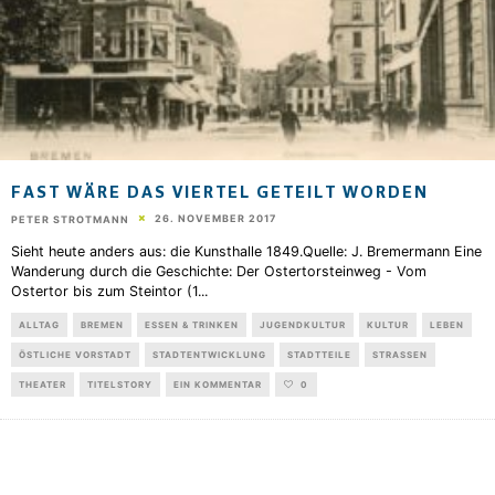
FAST WÄRE DAS VIERTEL GETEILT WORDEN
26. NOVEMBER 2017
PETER STROTMANN
Sieht heute anders aus: die Kunsthalle 1849.Quelle: J. Bremermann Eine
Wanderung durch die Geschichte: Der Ostertorsteinweg - Vom
Ostertor bis zum Steintor (1
...
ALLTAG
BREMEN
ESSEN & TRINKEN
JUGENDKULTUR
KULTUR
LEBEN
ÖSTLICHE VORSTADT
STADTENTWICKLUNG
STADTTEILE
STRASSEN
THEATER
TITELSTORY
EIN KOMMENTAR
0