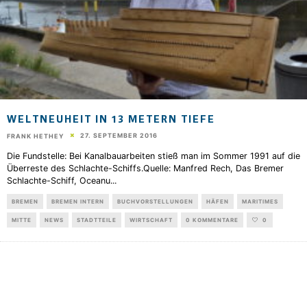
WELTNEUHEIT IN 13 METERN TIEFE
27. SEPTEMBER 2016
FRANK HETHEY
Die Fundstelle: Bei Kanalbauarbeiten stieß man im Sommer 1991 auf die
Überreste des Schlachte-Schiffs.Quelle: Manfred Rech, Das Bremer
Schlachte-Schiff, Oceanu
...
BREMEN
BREMEN INTERN
BUCHVORSTELLUNGEN
HÄFEN
MARITIMES
MITTE
NEWS
STADTTEILE
WIRTSCHAFT
0 KOMMENTARE
0