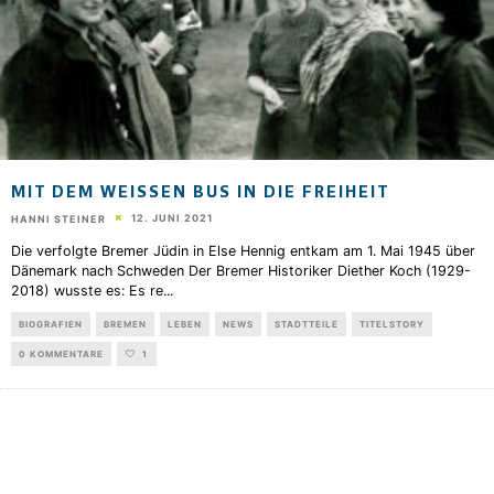
MIT DEM WEISSEN BUS IN DIE FREIHEIT
12. JUNI 2021
HANNI STEINER
Die verfolgte Bremer Jüdin in Else Hennig entkam am 1. Mai 1945 über
Dänemark nach Schweden Der Bremer Historiker Diether Koch (1929-
2018) wusste es: Es re
...
BIOGRAFIEN
BREMEN
LEBEN
NEWS
STADTTEILE
TITELSTORY
0 KOMMENTARE
1