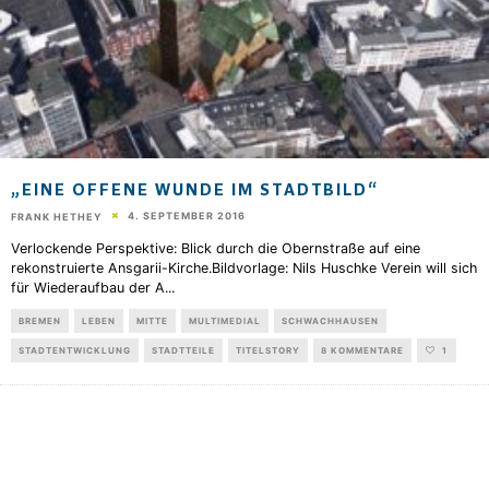
„EINE OFFENE WUNDE IM STADTBILD“
4. SEPTEMBER 2016
FRANK HETHEY
Verlockende Perspektive: Blick durch die Obernstraße auf eine
rekonstruierte Ansgarii-Kirche.Bildvorlage: Nils Huschke Verein will sich
für Wiederaufbau der A
...
BREMEN
LEBEN
MITTE
MULTIMEDIAL
SCHWACHHAUSEN
STADTENTWICKLUNG
STADTTEILE
TITELSTORY
8 KOMMENTARE
1