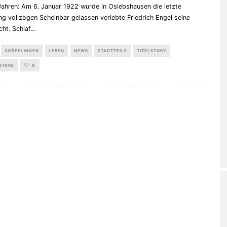
Jahren: Am 6. Januar 1922 wurde in Oslebshausen die letzte
ng vollzogen Scheinbar gelassen verlebte Friedrich Engel seine
cht. Schlaf
...
GRÖPELINGEN
LEBEN
NEWS
STADTTEILE
TITELSTORY
NTARE
0