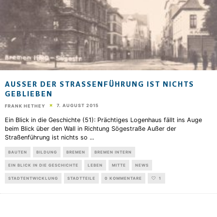
AUSSER DER STRASSENFÜHRUNG IST NICHTS GE
BLIEBEN
7. AUGUST 2015
FRANK HETHEY
Ein Blick in die Geschichte (51): Prächtiges Logenhaus fällt ins Auge
beim Blick über den Wall in Richtung Sögestraße Außer der
Straßenführung ist nichts so
...
BAUTEN
BILDUNG
BREMEN
BREMEN INTERN
EIN BLICK IN DIE GESCHICHTE
LEBEN
MITTE
NEWS
STADTENTWICKLUNG
STADTTEILE
0 KOMMENTARE
1