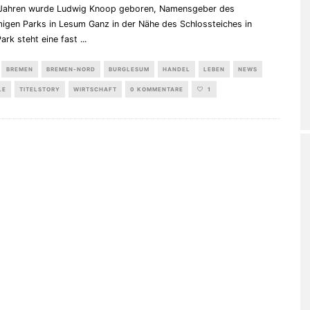
Jahren wurde Ludwig Knoop geboren, Namensgeber des
migen Parks in Lesum Ganz in der Nähe des Schlossteiches in
ark steht eine fast
...
BREMEN
BREMEN-NORD
BURGLESUM
HANDEL
LEBEN
NEWS
LE
TITELSTORY
WIRTSCHAFT
0 KOMMENTARE
1