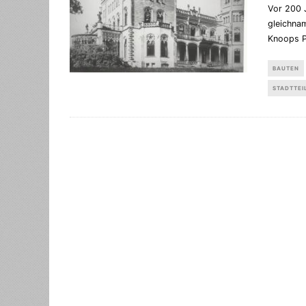
Vor 200 
gleichna
Knoops P
BAUTEN
STADTTEI