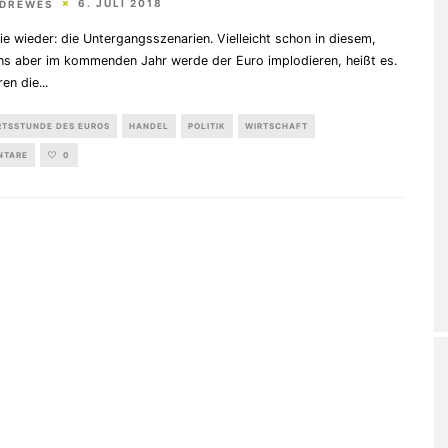
6. JULI 2018
 DREWES
ie wieder: die Untergangsszenarien. Vielleicht schon in diesem,
ns aber im kommenden Jahr werde der Euro implodieren, heißt es.
ren die
...
RTSSTUNDE DES EUROS
HANDEL
POLITIK
WIRTSCHAFT
NTARE
0