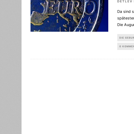
DETLEV
Da sind s
späteste
Die Augu
DIE GEBU
0 KOMME