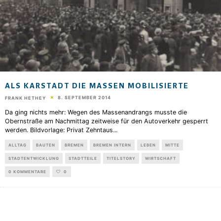
ALS KARSTADT DIE MASSEN MOBILISIERTE
8. SEPTEMBER 2014
FRANK HETHEY
Da ging nichts mehr: Wegen des Massenandrangs musste die
Obernstraße am Nachmittag zeitweise für den Autoverkehr gesperrt
werden. Bildvorlage: Privat Zehntaus
...
ALLTAG
BAUTEN
BREMEN
BREMEN INTERN
LEBEN
MITTE
STADTENTWICKLUNG
STADTTEILE
TITELSTORY
WIRTSCHAFT
0 KOMMENTARE
0