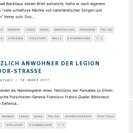
el Backhaus seinen Brief aufsetzte, hatte er nach eigenem
"viele schlaflose Nächte voll vaterländischer Sorgen und
" hinter sich. Doc
...
EN
BREMEN
LEBEN
NEWS
OBERVIELAND
PERSONEN
POLITIK
LE
STRASSEN
TITELSTORY
WALLE
0 KOMMENTARE
3
ZLICH ANWOHNER DER LEGION
OR-STRASSE
19. MÄRZ 2017
HETHEY
remen als Namensgeber eines Teilstücks der Parkallee zu Ehren:
sche Putschisten-General Francisco Franco.Quelle: Biblioteca
e Defensa
...
BREMEN
LEBEN
NEWS
POLITIK
SCHWACHHAUSEN
STADTTEILE
TITELSTORY
0 KOMMENTARE
1