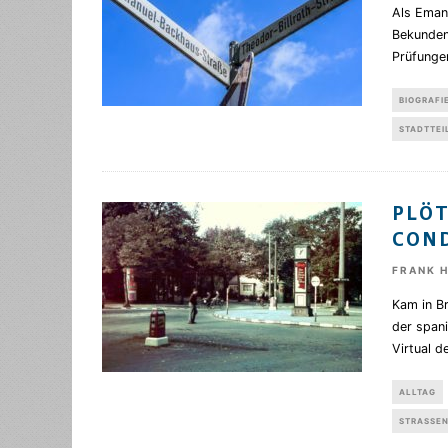
Als Emanu
Bekunden 
Prüfungen
BIOGRAFI
STADTTEI
PLÖT
COND
FRANK 
Kam in B
der spani
Virtual d
ALLTAG
STRASSEN