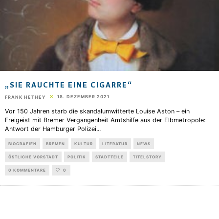
„SIE RAUCHTE EINE CIGARRE“
18. DEZEMBER 2021
FRANK HETHEY
Vor 150 Jahren starb die skandalumwitterte Louise Aston – ein
Freigeist mit Bremer Vergangenheit Amtshilfe aus der Elbmetropole:
Antwort der Hamburger Polizei
...
BIOGRAFIEN
BREMEN
KULTUR
LITERATUR
NEWS
ÖSTLICHE VORSTADT
POLITIK
STADTTEILE
TITELSTORY
0 KOMMENTARE
0