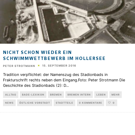
NICHT SCHON WIEDER EIN
SCHWIMMWETTBEWERB IM HOLLERSEE
15. SEPTEMBER 2016
PETER STROTMANN
Tradition verpflichtet: der Namenszug des Stadionbads in
Frakturschrift rechts neben dem Eingang.Foto: Peter Strotmann Die
Geschichte des Stadionbads (2): D
...
ALLTAG
BADE-LEXIKON
BREMEN
BREMEN INTERN
LEBEN
MEHR
NEWS
ÖSTLICHE VORSTADT
STADTTEILE
0 KOMMENTARE
0