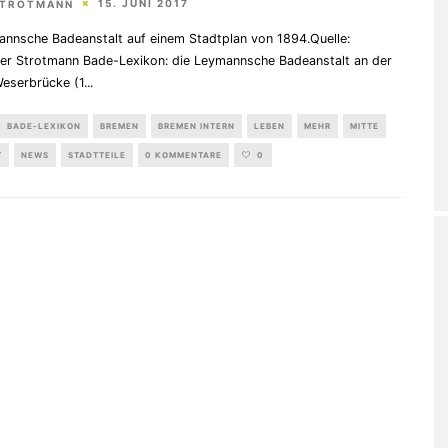
15. JUNI 2017
STROTMANN
annsche Badeanstalt auf einem Stadtplan von 1894.Quelle:
er Strotmann Bade-Lexikon: die Leymannsche Badeanstalt an der
eserbrücke (1
...
BADE-LEXIKON
BREMEN
BREMEN INTERN
LEBEN
MEHR
MITTE
T
NEWS
STADTTEILE
0 KOMMENTARE
0