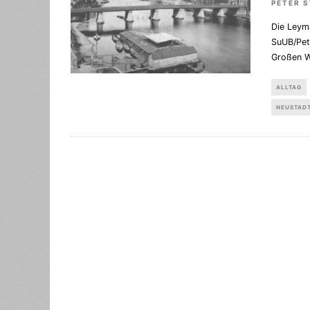
PETER 
Die Leym
SuUB/Pet
Großen W
ALLTAG
NEUSTAD