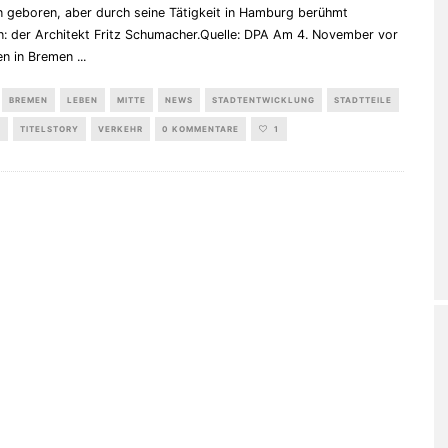
n geboren, aber durch seine Tätigkeit in Hamburg berühmt
: der Architekt Fritz Schumacher.Quelle: DPA Am 4. November vor
en in Bremen
...
BREMEN
LEBEN
MITTE
NEWS
STADTENTWICKLUNG
STADTTEILE
TITELSTORY
VERKEHR
0 KOMMENTARE
1