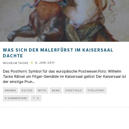
WAS SICH DER MALERFÜRST IM KAISERSAAL
DACHTE
4. JUNI 2017
WILHELM TACKE
Das Posthorn: Symbol für das europäische Postwesen.Foto: Wilhelm
Tacke Rätsel um Fitger-Gemälde im Kaisersaal gelöst Der Kaisersaal ist
der einstige Prun
...
BREMEN
KULTUR
MITTE
NEWS
STADTTEILE
TITELSTORY
0 KOMMENTARE
0