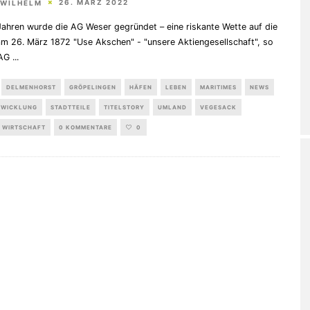
26. MÄRZ 2022
 WILHELM
Jahren wurde die AG Weser gegründet – eine riskante Wette auf die
am 26. März 1872 "Use Akschen" - "unsere Aktiengesellschaft", so
 AG
...
DELMENHORST
GRÖPELINGEN
HÄFEN
LEBEN
MARITIMES
NEWS
TWICKLUNG
STADTTEILE
TITELSTORY
UMLAND
VEGESACK
WIRTSCHAFT
0 KOMMENTARE
0