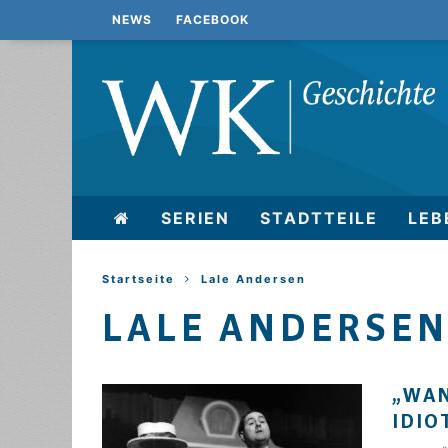
NEWS
FACEBOOK
SERIEN
STADTTEILE
LEB
Startseite
Lale Andersen
LALE ANDERSE
„WAN
DIOT