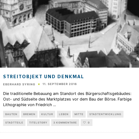
STREITOBJEKT UND DENKMAL
11. SEPTEMBER 2016
EBERHARD SYRING
Die traditionelle Bebauung am Standort des Bürgerschaftsgebäudes:
Ost- und Südseite des Marktplatzes vor dem Bau der Börse. Farbige
Lithographie von Friedrich
...
BAUTEN
BREMEN
KULTUR
LEBEN
MITTE
STADTENTWICKLUNG
STADTTEILE
TITELSTORY
3 KOMMENTARE
0