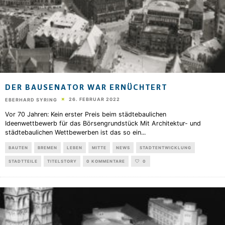
DER BAUSENATOR WAR ERNÜCHTERT
26. FEBRUAR 2022
EBERHARD SYRING
Vor 70 Jahren: Kein erster Preis beim städtebaulichen
Ideenwettbewerb für das Börsengrundstück Mit Architektur- und
städtebaulichen Wettbewerben ist das so ein
...
BAUTEN
BREMEN
LEBEN
MITTE
NEWS
STADTENTWICKLUNG
STADTTEILE
TITELSTORY
0 KOMMENTARE
0