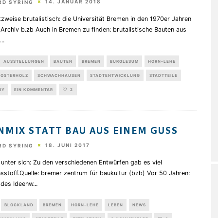
14. JANUAR 2018
RD SYRING
zweise brutalistisch: die Universität Bremen in den 1970er Jahren
: Archiv b.zb Auch in Bremen zu finden: brutalistische Bauten aus
...
AUSSTELLUNGEN
BAUTEN
BREMEN
BURGLESUM
HORN-LEHE
OSTERHOLZ
SCHWACHHAUSEN
STADTENTWICKLUNG
STADTTEILE
RY
EIN KOMMENTAR
2
NMIX STATT BAU AUS EINEM GUSS
18. JUNI 2017
RD SYRING
unter sich: Zu den verschiedenen Entwürfen gab es viel
stoff.Quelle: bremer zentrum für baukultur (bzb) Vor 50 Jahren:
 des Ideenw
...
BLOCKLAND
BREMEN
HORN-LEHE
LEBEN
NEWS