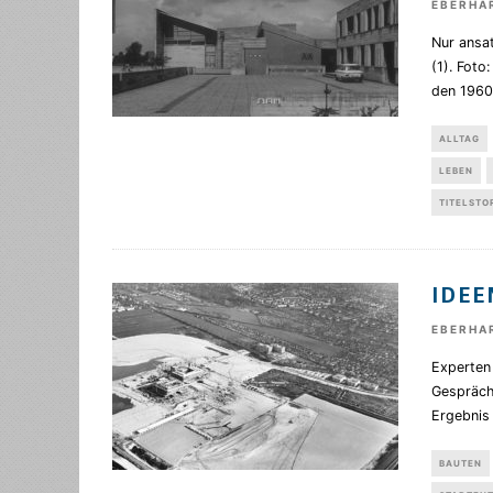
EBERHA
Nur ansat
(1). Foto
den 1960
ALLTAG
LEBEN
TITELSTO
IDEE
EBERHA
Experten 
Gesprächs
Ergebnis
BAUTEN