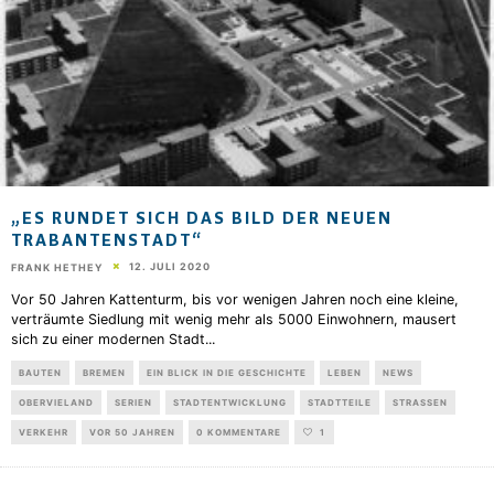
„ES RUNDET SICH DAS BILD DER NEUEN
TRABANTENSTADT“
12. JULI 2020
FRANK HETHEY
Vor 50 Jahren Kattenturm, bis vor wenigen Jahren noch eine kleine,
verträumte Siedlung mit wenig mehr als 5000 Einwohnern, mausert
sich zu einer modernen Stadt
...
BAUTEN
BREMEN
EIN BLICK IN DIE GESCHICHTE
LEBEN
NEWS
OBERVIELAND
SERIEN
STADTENTWICKLUNG
STADTTEILE
STRASSEN
VERKEHR
VOR 50 JAHREN
0 KOMMENTARE
1