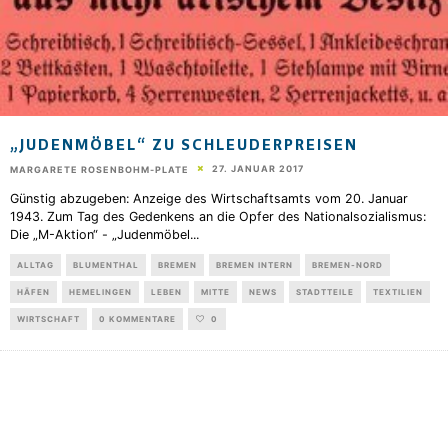
„JUDENMÖBEL“ ZU SCHLEUDERPREISEN
27. JANUAR 2017
MARGARETE ROSENBOHM-PLATE
Günstig abzugeben: Anzeige des Wirtschaftsamts vom 20. Januar
1943. Zum Tag des Gedenkens an die Opfer des Nationalsozialismus:
Die „M-Aktion“ - „Judenmöbel
...
ALLTAG
BLUMENTHAL
BREMEN
BREMEN INTERN
BREMEN-NORD
HÄFEN
HEMELINGEN
LEBEN
MITTE
NEWS
STADTTEILE
TEXTILIEN
WIRTSCHAFT
0 KOMMENTARE
0