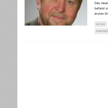
Das neue 
befand si
ersten G
ALLTAG
STADTEN