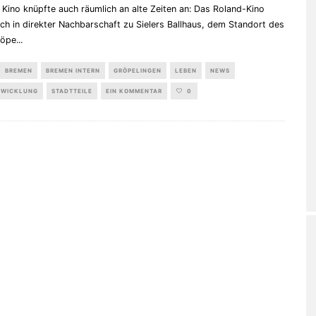
Kino knüpfte auch räumlich an alte Zeiten an: Das Roland-Kino
ch in direkter Nachbarschaft zu Sielers Ballhaus, dem Standort des
röpe
...
BREMEN
BREMEN INTERN
GRÖPELINGEN
LEBEN
NEWS
TWICKLUNG
STADTTEILE
EIN KOMMENTAR
0