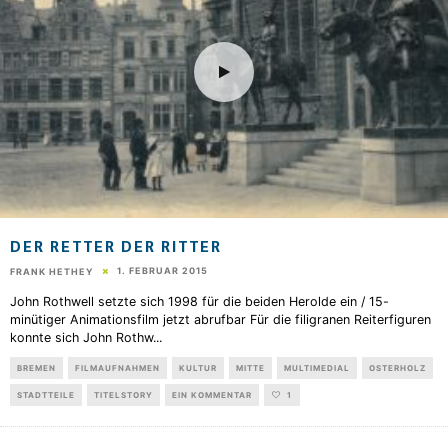
DER RETTER DER RITTER
1. FEBRUAR 2015
FRANK HETHEY
John Rothwell setzte sich 1998 für die beiden Herolde ein / 15-
minütiger Animationsfilm jetzt abrufbar Für die filigranen Reiterfiguren
konnte sich John Rothw
...
BREMEN
FILMAUFNAHMEN
KULTUR
MITTE
MULTIMEDIAL
OSTERHOLZ
STADTTEILE
TITELSTORY
EIN KOMMENTAR
1