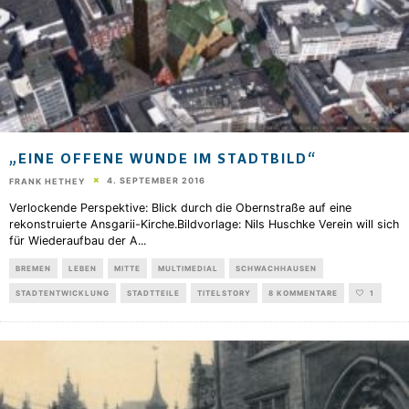
„EINE OFFENE WUNDE IM STADTBILD“
4. SEPTEMBER 2016
FRANK HETHEY
Verlockende Perspektive: Blick durch die Obernstraße auf eine
rekonstruierte Ansgarii-Kirche.Bildvorlage: Nils Huschke Verein will sich
für Wiederaufbau der A
...
BREMEN
LEBEN
MITTE
MULTIMEDIAL
SCHWACHHAUSEN
STADTENTWICKLUNG
STADTTEILE
TITELSTORY
8 KOMMENTARE
1