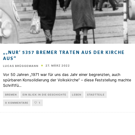
„,NUR‘ 5357 BREMER TRATEN AUS DER KIRCHE
AUS“
27. MÄRZ 2022
LUCAS BRÜGGEMANN
Vor 50 Jahren „1971 war für uns das Jahr einer begrenzten, auch
spürbaren Konsolidierung der Volkskirche“ – diese Feststellung machte
Schriftfü
...
BREMEN
EIN BLICK IN DIE GESCHICHTE
LEBEN
STADTTEILE
0 KOMMENTARE
1