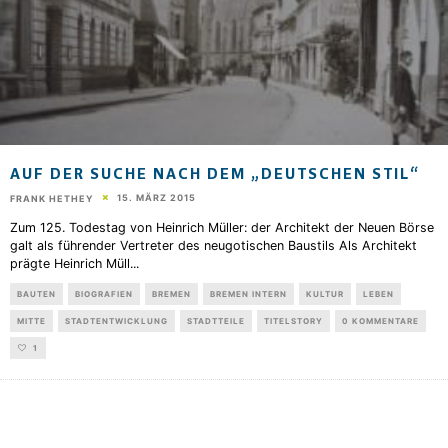
AUF DER SUCHE NACH DEM „DEUTSCHEN STIL“
15. MÄRZ 2015
FRANK HETHEY
Zum 125. Todestag von Heinrich Müller: der Architekt der Neuen Börse
galt als führender Vertreter des neugotischen Baustils Als Architekt
prägte Heinrich Müll
...
BAUTEN
BIOGRAFIEN
BREMEN
BREMEN INTERN
KULTUR
LEBEN
MITTE
STADTENTWICKLUNG
STADTTEILE
TITELSTORY
0 KOMMENTARE
1