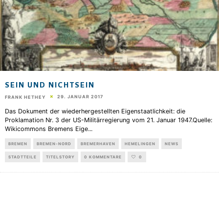
SEIN UND NICHTSEIN
29. JANUAR 2017
FRANK HETHEY
Das Dokument der wiederhergestellten Eigenstaatlichkeit: die
Proklamation Nr. 3 der US-Militärregierung vom 21. Januar 1947.Quelle:
Wikicommons Bremens Eige
...
BREMEN
BREMEN-NORD
BREMERHAVEN
HEMELINGEN
NEWS
STADTTEILE
TITELSTORY
0 KOMMENTARE
0