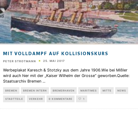
MIT VOLLDAMPF AUF KOLLISIONSKURS
25. MAI 2017
PETER STROTMANN
Werbeplakat Karesch & Stotzky aus dem Jahre 1906.Wie bei Mißler
wird auch hier mit der „Kaiser Wilhelm der Grosse“ geworben.Quelle:
Staatsarchiv Bremen
...
BREMEN
BREMEN INTERN
BREMERHAVEN
MARITIMES
MITTE
NEWS
STADTTEILE
VERKEHR
0 KOMMENTARE
1