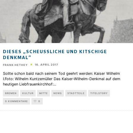
DIESES „SCHEUSSLICHE UND KITSCHIGE D
ENKMAL“
16. APRIL 2017
FRANK HETHEY
Sollte schon bald nach seinem Tod geehrt werden: Kaiser Wilhelm
I.Foto: Wilhelm Kuntzemüller Das Kaiser-Wilhelm-Denkmal auf dem
heutigen Liebfrauenkirchhof:
...
BREMEN
KULTUR
MITTE
NEWS
STADTTEILE
TITELSTORY
0 KOMMENTARE
0