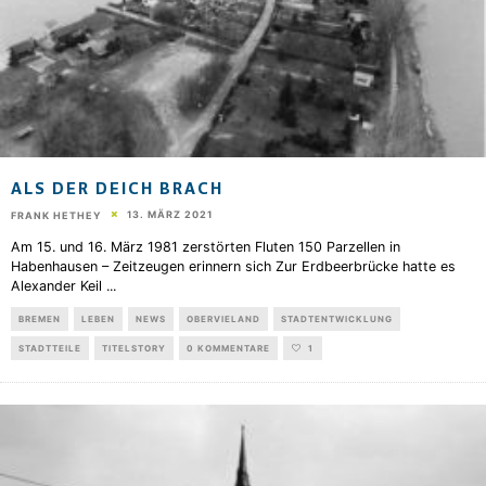
ALS DER DEICH BRACH
13. MÄRZ 2021
FRANK HETHEY
Am 15. und 16. März 1981 zerstörten Fluten 150 Parzellen in
Habenhausen – Zeitzeugen erinnern sich Zur Erdbeerbrücke hatte es
Alexander Keil
...
BREMEN
LEBEN
NEWS
OBERVIELAND
STADTENTWICKLUNG
STADTTEILE
TITELSTORY
0 KOMMENTARE
1