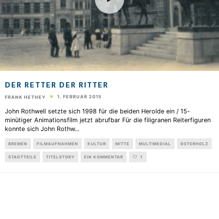
DER RETTER DER RITTER
1. FEBRUAR 2015
FRANK HETHEY
John Rothwell setzte sich 1998 für die beiden Herolde ein / 15-
minütiger Animationsfilm jetzt abrufbar Für die filigranen Reiterfiguren
konnte sich John Rothw
...
BREMEN
FILMAUFNAHMEN
KULTUR
MITTE
MULTIMEDIAL
OSTERHOLZ
STADTTEILE
TITELSTORY
EIN KOMMENTAR
1