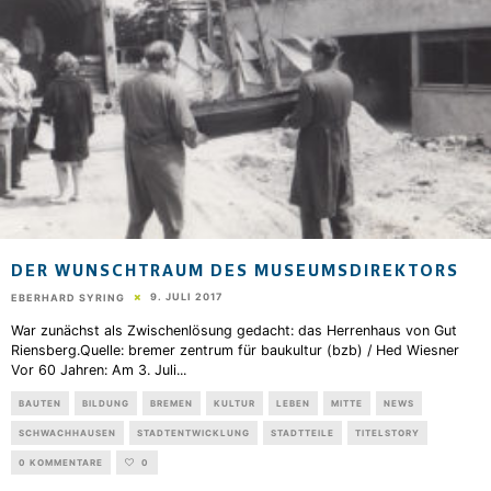
DER WUNSCHTRAUM DES MUSEUMSDIREKTORS
9. JULI 2017
EBERHARD SYRING
War zunächst als Zwischenlösung gedacht: das Herrenhaus von Gut
Riensberg.Quelle: bremer zentrum für baukultur (bzb) / Hed Wiesner
Vor 60 Jahren: Am 3. Juli
...
BAUTEN
BILDUNG
BREMEN
KULTUR
LEBEN
MITTE
NEWS
SCHWACHHAUSEN
STADTENTWICKLUNG
STADTTEILE
TITELSTORY
0 KOMMENTARE
0