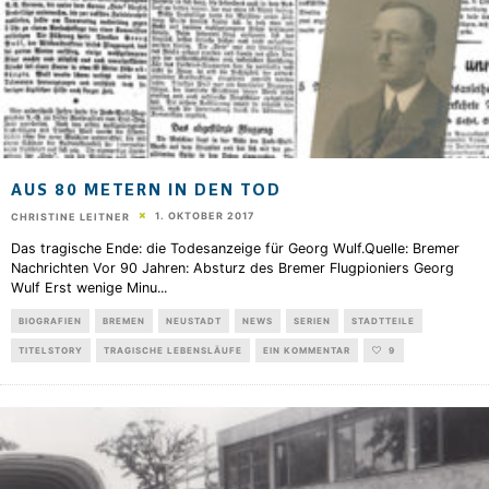
AUS 80 METERN IN DEN TOD
1. OKTOBER 2017
CHRISTINE LEITNER
Das tragische Ende: die Todesanzeige für Georg Wulf.Quelle: Bremer
Nachrichten Vor 90 Jahren: Absturz des Bremer Flugpioniers Georg
Wulf Erst wenige Minu
...
BIOGRAFIEN
BREMEN
NEUSTADT
NEWS
SERIEN
STADTTEILE
TITELSTORY
TRAGISCHE LEBENSLÄUFE
EIN KOMMENTAR
9