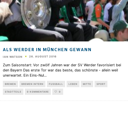
ALS WERDER IN MÜNCHEN GEWANN
26. AUGUST 2016
IAN WATSON
Zum Saisonstart: Vor zwölf Jahren war der SV Werder favorisiert bei
den Bayern Das erste Tor war das beste, das schönste - allein weil
unerwartet. Ein Eins-Nul
...
BREMEN
BREMEN INTERN
FUSSBALL
LEBEN
MITTE
SPORT
STADTTEILE
0 KOMMENTARE
0