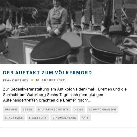
DER AUFTAKT ZUM VÖLKERMORD
13. AUGUST 2022
FRANK HETHEY
Zur Gedenkveranstaltung am Antikolonialdenkmal – Bremen und die
Schlacht am Waterberg Sechs Tage nach dem blutigen
Aufeinandertreffen brachten die Bremer Nachr
...
BREMEN
LEBEN
MILITÄRGESCHICHTE
NEWS
SCHWACHHAUSEN
STADTTEILE
TITELSTORY
0 KOMMENTARE
1