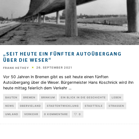
„SEIT HEUTE EIN FÜNFTER AUTOÜBERGANG
ÜBER DIE WESER“
26. SEPTEMBER 2021
FRANK HETHEY
Vor 50 Jahren In Bremen gibt es seit heute einen fünften
Autoübergang über die Weser. Bürgermeister Hans Koschnick wird ihn
heute mittag feierlich dem Verkehr
...
BAUTEN
BREMEN
BRINKUM
EIN BLICK IN DIE GESCHICHTE
LEBEN
NEWS
OBERVIELAND
STADTENTWICKLUNG
STADTTEILE
STRASSEN
UMLAND
VERKEHR
0 KOMMENTARE
0