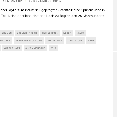
6. DEZEMBER 2015
THELM KNAUF
icher Idylle zum industriell geprägten Stadtteil: eine Spurensuche in
 Teil 1: das dörfliche Hastedt Noch zu Beginn des 20. Jahrhunderts
BREMEN
BREMEN INTERN
HEMELINGEN
LEBEN
NEWS
HAUSEN
STADTENTWICKLUNG
STADTTEILE
TITELSTORY
VAHR
WIRTSCHAFT
0 KOMMENTARE
0