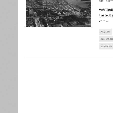
DR. DIE
Von ländl
Hastedt /
vers
...
ALLTAG
SCHWACH
VERKEHR