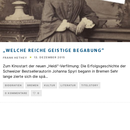
„WELCHE REICHE GEISTIGE BEGABUNG“
13. DEZEMBER 2015
FRANK HETHEY
Zum Kinostart der neuen „Heidi“-Verfilmung: Die Erfolgsgeschichte der
Schweizer Bestsellerautorin Johanna Spyri begann in Bremen Sehr
lange zierte sich die spä
...
BIOGRAFIEN
BREMEN
KULTUR
LITERATUR
TITELSTORY
0 KOMMENTARE
0