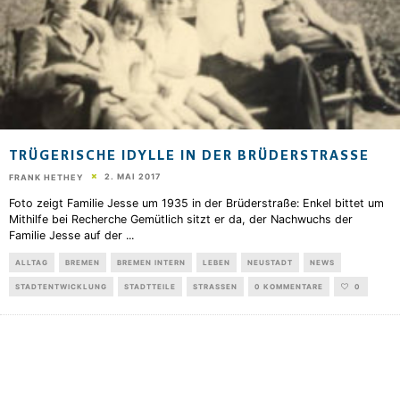
TRÜGERISCHE IDYLLE IN DER BRÜDERSTRASSE
2. MAI 2017
FRANK HETHEY
Foto zeigt Familie Jesse um 1935 in der Brüderstraße: Enkel bittet um
Mithilfe bei Recherche Gemütlich sitzt er da, der Nachwuchs der
Familie Jesse auf der
...
ALLTAG
BREMEN
BREMEN INTERN
LEBEN
NEUSTADT
NEWS
STADTENTWICKLUNG
STADTTEILE
STRASSEN
0 KOMMENTARE
0