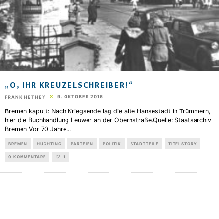
„O, IHR KREUZELSCHREIBER!“
9. OKTOBER 2016
FRANK HETHEY
Bremen kaputt: Nach Kriegsende lag die alte Hansestadt in Trümmern,
hier die Buchhandlung Leuwer an der Obernstraße.Quelle: Staatsarchiv
Bremen Vor 70 Jahre
...
BREMEN
HUCHTING
PARTEIEN
POLITIK
STADTTEILE
TITELSTORY
0 KOMMENTARE
1