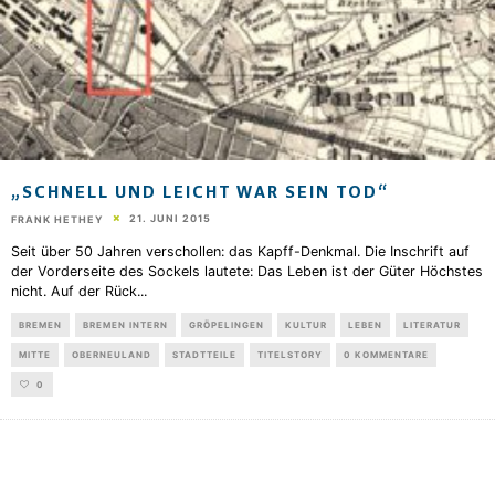
„SCHNELL UND LEICHT WAR SEIN TOD“
21. JUNI 2015
FRANK HETHEY
Seit über 50 Jahren verschollen: das Kapff-Denkmal. Die Inschrift auf
der Vorderseite des Sockels lautete: Das Leben ist der Güter Höchstes
nicht. Auf der Rück
...
BREMEN
BREMEN INTERN
GRÖPELINGEN
KULTUR
LEBEN
LITERATUR
MITTE
OBERNEULAND
STADTTEILE
TITELSTORY
0 KOMMENTARE
0