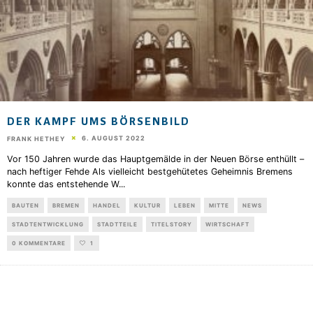
DER KAMPF UMS BÖRSENBILD
6. AUGUST 2022
FRANK HETHEY
Vor 150 Jahren wurde das Hauptgemälde in der Neuen Börse enthüllt –
nach heftiger Fehde Als vielleicht bestgehütetes Geheimnis Bremens
konnte das entstehende W
...
BAUTEN
BREMEN
HANDEL
KULTUR
LEBEN
MITTE
NEWS
STADTENTWICKLUNG
STADTTEILE
TITELSTORY
WIRTSCHAFT
0 KOMMENTARE
1